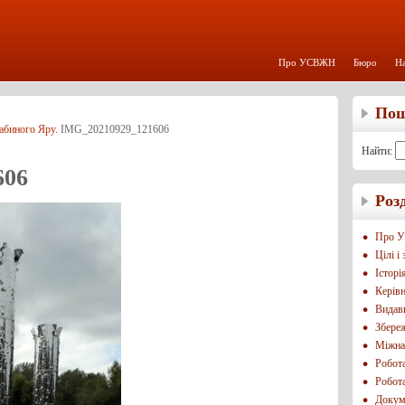
Про УСВЖН
Бюро
На
По
абиного Яру.
IMG_20210929_121606
Найти:
606
Роз
Про 
Цілі і
Історі
Керівн
Видавн
Збереж
Міжнар
Робот
Робот
Докум