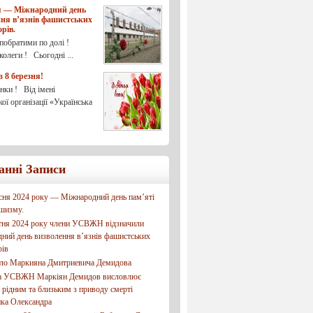
ня — Міжнародний день
ня в’язнів фашистських
рів.
побратими по долі !
олеги ! Сьогодні ...
з 8 березня!
нки ! Від імені
ої організації «Українська
анні Записи
есня 2024 року — Міжнародний день пам’яті
шизму.
ітня 2024 року члени УСВЖН відзначили
ний день визволення в’язнів фашистських
рів
ало Маркияна Дмитриевича Демидова
а УСВЖН Маркіян Демидов висловлює
 рідним та близьким з приводу смерті
ка Олександра