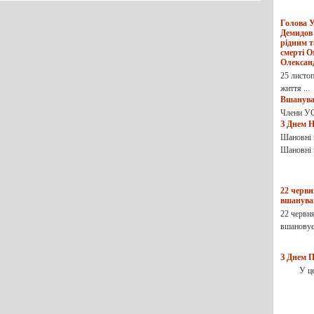
Голова
Демидов
рідним т
смерті 
Олексан
25 листоп
життя ...
Вшануван
Члени УС
З Днем Н
Шановні 
Шановні к
22 червн
вшануван
22 червн
вшановує 
З Днем П
У цей с