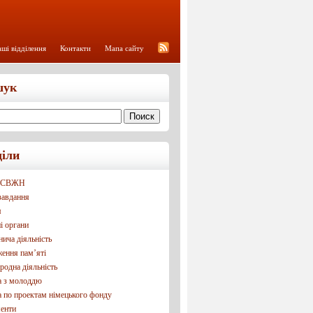
ші відділення
Контакти
Мапа сайту
шук
діли
УСВЖН
 завдання
я
і органи
ича діяльність
ення пам’яті
одна діяльність
а з молоддю
а по проектам німецького фонду
енти