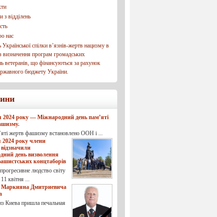
кти
 з відділень
сть
ро нас
 Української спілки в’язнів-жертв нацизму в
 з визначення програм громадських
ь ветеранів, що фінансуються за рахунок
ержавного бюджету України.
ини
я 2024 року — Міжнародний день пам’яті
ашизму.
’яті жертв фашизму встановлено ООН і ...
я 2024 року члени
відзначили
дний день визволення
фашистських концтаборів
прогресивне людство світу
11 квітня ...
о Маркияна Дмитриевича
а
из Киева пришла печальная