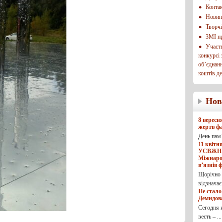
Конта
Новини
Творчі
ЗМІ п
Участь
конкурсі
об’єднанн
коштів д
Нов
8 вересн
жертв ф
День пам
11 квітн
УСВЖН 
Міжнаро
в’язнів 
Щорічно 
відзначає 
Не стал
Демидов
Сегодня 
весть – ...