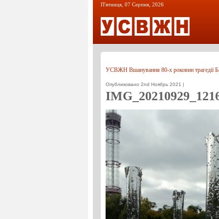
П'ятниця, 07 Серпня, 2026
УСВЖН
Вшанування 80-х роковин трагедії Б
Опубликовано 2nd Ноябрь 2021 |
IMG_20210929_121