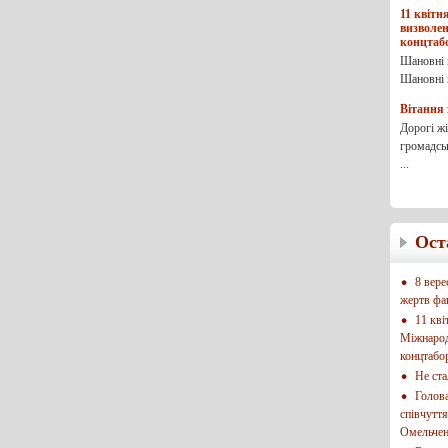
11 квіт
визволен
концтабо
Шановні 
Шановні к
Вітання 
Дорогі жі
громадськ
...
Ост
8 вер
жертв фа
11 кв
Міжнарод
концтабо
Не ст
Голов
співчуття
Омельчен