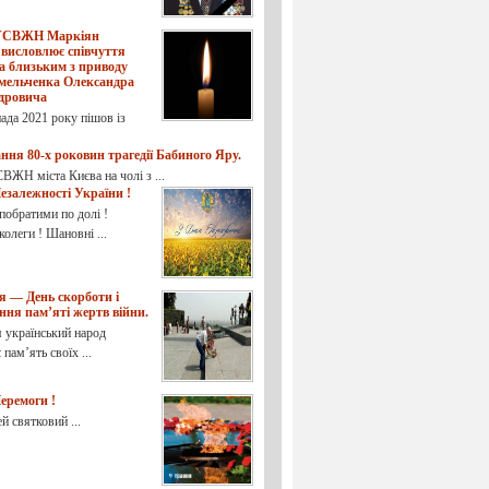
 УСВЖН Маркіян
 висловлює співчуття
а близьким з приводу
Омельченка Олександра
дровича
ада 2021 року пішов із
ня 80-х роковин трагедії Бабиного Яру.
ВЖН міста Києва на чолі з ...
езалежності України !
побратими по долі !
олеги ! Шановні ...
я — День скорботи і
ня пам’яті жертв війни.
я український народ
пам’ять своїх ...
еремоги !
вятковий ...